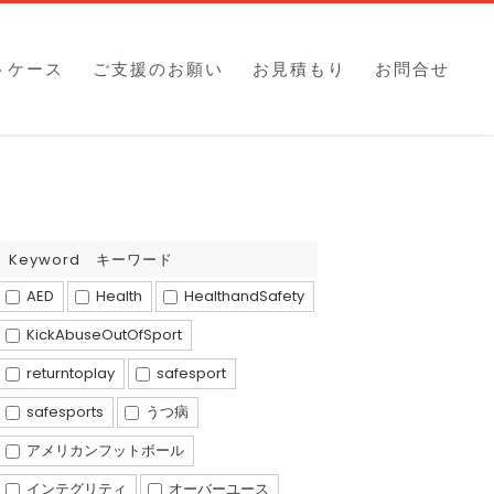
トケース
ご支援のお願い
お見積もり
お問合せ
Keyword キーワード
AED
Health
HealthandSafety
KickAbuseOutOfSport
returntoplay
safesport
safesports
うつ病
アメリカンフットボール
インテグリティ
オーバーユース