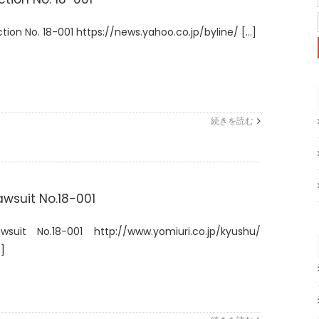
tion No. 18-001 https://news.yahoo.co.jp/byline/ [...]
続きを読む
awsuit No.18-001
awsuit No.18-001 http://www.yomiuri.co.jp/kyushu/
.]