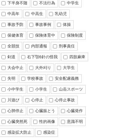
下半身不随
不法行為
中学生
中高年
中高生
乳幼児
事故予防
事故事例
体操
保健体育
保険体育中
保険制度
全競技
内部通報
刑事責任
剣道
右下顎6針の怪我
四肢麻痺
大会中止
大外刈り
大学生
失明
学校事故
安全配慮義務
小中学生
小学生
山岳スポーツ
川遊び
心停止
心停止事故
心肺停止
心臓振とう
心臓発作
心臓突然死
性的画像
意識不明
感染拡大防止
感染症