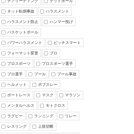
チアリーディング
デッドボール
ネット転倒事故
ハラスメント
ハラスメント防止
ハンマー投げ
バスケットボール
パワーハラスメント
ピッチスマート
フォーマット変更
プロ
プロスポーツ
プロスポーツ選手
プロ選手
プール
プール事故
ヘルメット
ボブスレー
ボートレース
マスク
マラソン
メンタルヘルス
モトクロス
ラグビー
ランニング
リレー
レスリング
上肢切断