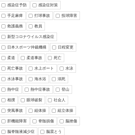
感染症予防
感染症対策
手足麻痺
打球事故
投球障害
救護義務
教員
新型コロナウイルス感染症
日本スポーツ仲裁機構
日程変更
柔道
柔道事故
死亡
死亡事故
水上ボート
水泳
水泳事故
海水浴
溺死
熱中症
熱中症事故
登山
相撲
眼球破裂
社会人
突風事故
組体操
組立体操
肝機能障害
脊髄損傷
脳挫傷
脳脊髄液減少症
脳震とう