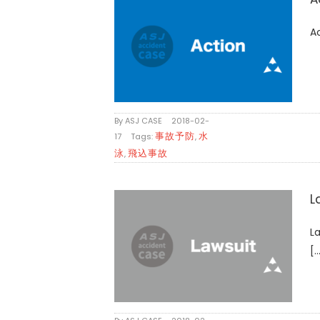
Ac
By
ASJ CASE
|
2018-02-
事故予防
水
17
|
Tags:
,
泳
飛込事故
,
L
L
[..