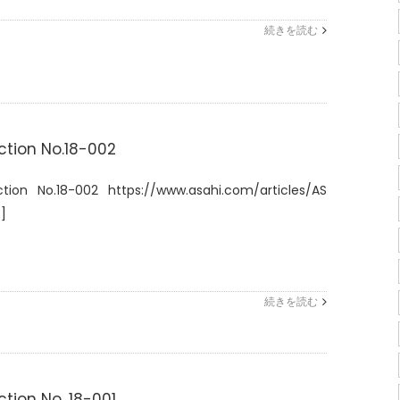
続きを読む
ction No.18-002
ction No.18-002 https://www.asahi.com/articles/AS
.]
続きを読む
ction No. 18-001