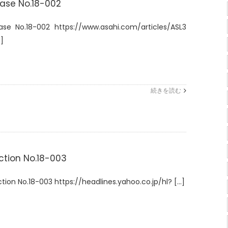
ase No.18-002
ase No.18-002 https://www.asahi.com/articles/ASL3
.]
続きを読む
ction No.18-003
tion No.18-003 https://headlines.yahoo.co.jp/hl? [...]