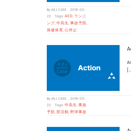
By
ASJ CASE
|
2018-03-
AED
ランニ
22
|
Tags:
,
ング
中高生
事故予防
,
,
,
保健体育
心停止
,
A
A
[..
By
ASJ CASE
|
2018-03-
中高生
事故
22
|
Tags:
,
予防
部活動
野球事故
,
,
A