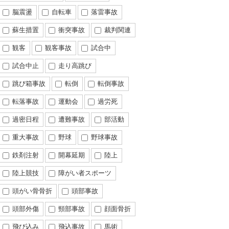
脳震盪
自転車
落雷事故
蘇生措置
衝突事故
裁判関連
観客
観客事故
試合中
試合中止
走り高跳び
跳び箱事故
転倒
転倒事故
転落事故
運動会
過労死
過密日程
遭難事故
部活動
重大事故
野球
野球事故
鉄剤注射
開幕延期
陸上
陸上競技
障がい者スポーツ
頭がい骨骨折
頭部事故
頭部外傷
頸部事故
顔面骨折
飛び込み
飛込事故
馬術