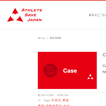
Skip
to
ASJにつ
content
ホーム
＞
ASJ CASE
C
ht
By
ASJ CASE
|
2018-04-
中高生
事故
17
|
Tags:
,
事例
保険体育中
水泳
,
,
,