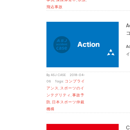
飛込事故
A
A
イ
By
ASJ CASE
|
2018-04-
コンプライ
06
|
Tags:
アンス
スポーツのイ
,
ンテグリティ
事故予
,
防
日本スポーツ仲裁
,
機構
C