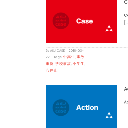
C
C
[..
By
ASJ CASE
|
2018-03-
中高生
事故
22
|
Tags:
,
事例
学校事故
小学生
,
,
,
心停止
A
Ac