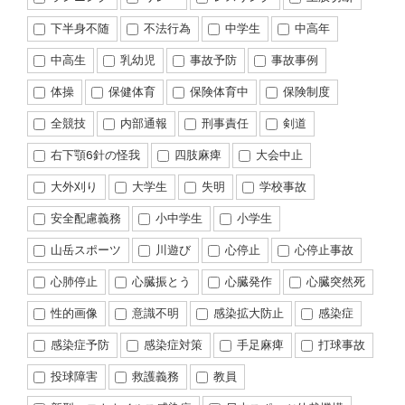
下半身不随
不法行為
中学生
中高年
中高生
乳幼児
事故予防
事故事例
体操
保健体育
保険体育中
保険制度
全競技
内部通報
刑事責任
剣道
右下顎6針の怪我
四肢麻痺
大会中止
大外刈り
大学生
失明
学校事故
安全配慮義務
小中学生
小学生
山岳スポーツ
川遊び
心停止
心停止事故
心肺停止
心臓振とう
心臓発作
心臓突然死
性的画像
意識不明
感染拡大防止
感染症
感染症予防
感染症対策
手足麻痺
打球事故
投球障害
救護義務
教員