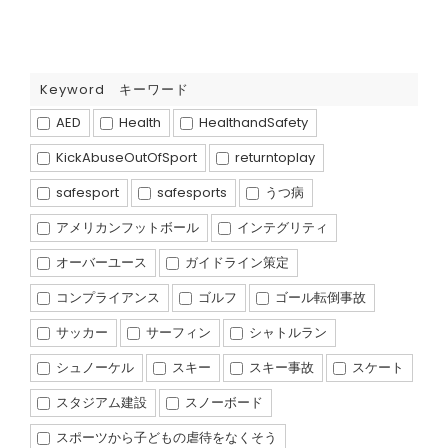
Keyword キーワード
AED
Health
HealthandSafety
KickAbuseOutOfSport
returntoplay
safesport
safesports
うつ病
アメリカンフットボール
インテグリティ
オーバーユース
ガイドライン策定
コンプライアンス
ゴルフ
ゴール転倒事故
サッカー
サーフィン
シャトルラン
シュノーケル
スキー
スキー事故
スケート
スタジアム建設
スノーボード
スポーツから子どもの虐待をなくそう