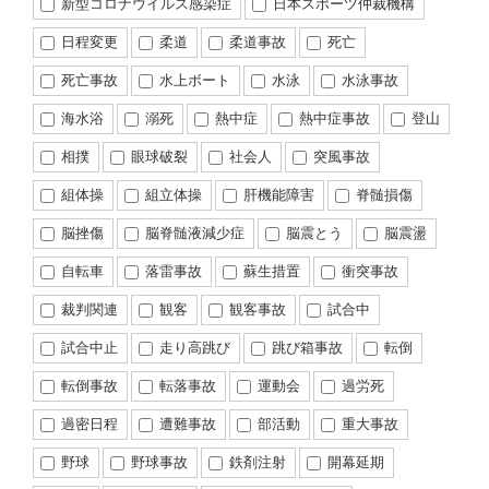
新型コロナウイルス感染症
日本スポーツ仲裁機構
日程変更
柔道
柔道事故
死亡
死亡事故
水上ボート
水泳
水泳事故
海水浴
溺死
熱中症
熱中症事故
登山
相撲
眼球破裂
社会人
突風事故
組体操
組立体操
肝機能障害
脊髄損傷
脳挫傷
脳脊髄液減少症
脳震とう
脳震盪
自転車
落雷事故
蘇生措置
衝突事故
裁判関連
観客
観客事故
試合中
試合中止
走り高跳び
跳び箱事故
転倒
転倒事故
転落事故
運動会
過労死
過密日程
遭難事故
部活動
重大事故
野球
野球事故
鉄剤注射
開幕延期