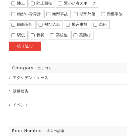
陸上
陸上競技
障がい者スポーツ
頭がい骨骨折
頭部事故
頭部外傷
頸部事故
顔面骨折
飛び込み
飛込事故
馬術
駅伝
骨折
高校生
高跳び
Category
カテゴリー
アクシデントケース
活動報告
イベント
Back Number
過去の記事