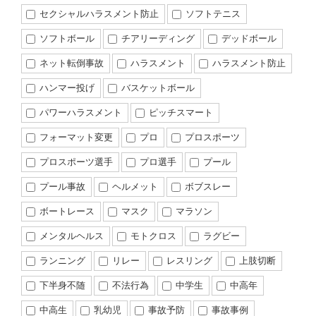
セクシャルハラスメント防止
ソフトテニス
ソフトボール
チアリーディング
デッドボール
ネット転倒事故
ハラスメント
ハラスメント防止
ハンマー投げ
バスケットボール
パワーハラスメント
ピッチスマート
フォーマット変更
プロ
プロスポーツ
プロスポーツ選手
プロ選手
プール
プール事故
ヘルメット
ボブスレー
ボートレース
マスク
マラソン
メンタルヘルス
モトクロス
ラグビー
ランニング
リレー
レスリング
上肢切断
下半身不随
不法行為
中学生
中高年
中高生
乳幼児
事故予防
事故事例