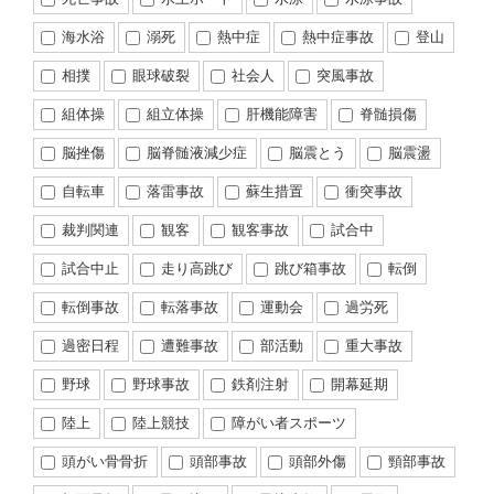
海水浴
溺死
熱中症
熱中症事故
登山
相撲
眼球破裂
社会人
突風事故
組体操
組立体操
肝機能障害
脊髄損傷
脳挫傷
脳脊髄液減少症
脳震とう
脳震盪
自転車
落雷事故
蘇生措置
衝突事故
裁判関連
観客
観客事故
試合中
試合中止
走り高跳び
跳び箱事故
転倒
転倒事故
転落事故
運動会
過労死
過密日程
遭難事故
部活動
重大事故
野球
野球事故
鉄剤注射
開幕延期
陸上
陸上競技
障がい者スポーツ
頭がい骨骨折
頭部事故
頭部外傷
頸部事故