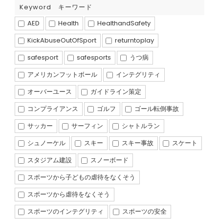
Keyword キーワード
AED
Health
HealthandSafety
KickAbuseOutOfSport
returntoplay
safesport
safesports
うつ病
アメリカンフットボール
インテグリティ
オーバーユース
ガイドライン策定
コンプライアンス
ゴルフ
ゴール転倒事故
サッカー
サーフィン
シャトルラン
シュノーケル
スキー
スキー事故
スケート
スタジアム建設
スノーボード
スポーツから子どもの虐待をなくそう
スポーツから虐待をなくそう
スポーツのインテグリティ
スポーツの安全