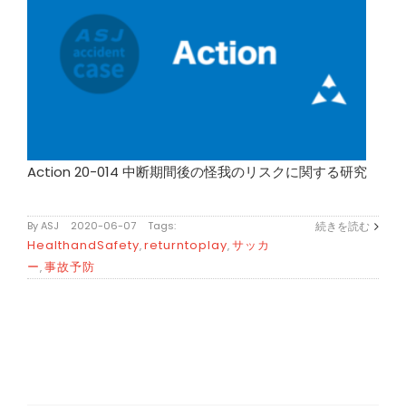
Action 20-014 中断期間後の怪我のリスクに関する研究
By
ASJ
|
2020-06-07
|
Tags:
続きを読む
HealthandSafety
returntoplay
サッカ
,
,
ー
事故予防
,