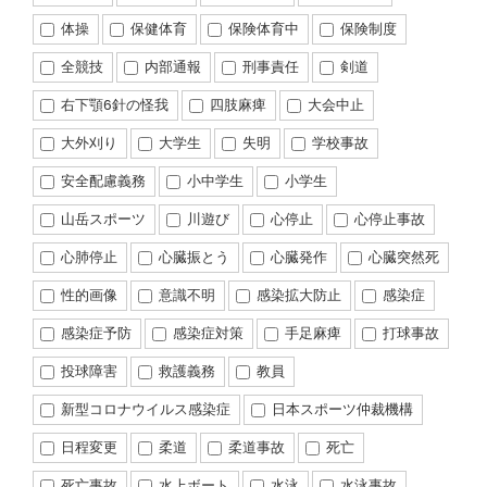
体操
保健体育
保険体育中
保険制度
全競技
内部通報
刑事責任
剣道
右下顎6針の怪我
四肢麻痺
大会中止
大外刈り
大学生
失明
学校事故
安全配慮義務
小中学生
小学生
山岳スポーツ
川遊び
心停止
心停止事故
心肺停止
心臓振とう
心臓発作
心臓突然死
性的画像
意識不明
感染拡大防止
感染症
感染症予防
感染症対策
手足麻痺
打球事故
投球障害
救護義務
教員
新型コロナウイルス感染症
日本スポーツ仲裁機構
日程変更
柔道
柔道事故
死亡
死亡事故
水上ボート
水泳
水泳事故