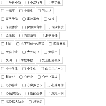
下半身不随
不法行為
中学生
中高年
中高生
乳幼児
事故予防
事故事例
体操
保健体育
保険体育中
保険制度
全競技
内部通報
刑事責任
剣道
右下顎6針の怪我
四肢麻痺
大会中止
大外刈り
大学生
失明
学校事故
安全配慮義務
小中学生
小学生
山岳スポーツ
川遊び
心停止
心停止事故
心肺停止
心臓振とう
心臓発作
心臓突然死
性的画像
意識不明
感染拡大防止
感染症