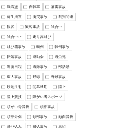
脳震盪
自転車
落雷事故
蘇生措置
衝突事故
裁判関連
観客
観客事故
試合中
試合中止
走り高跳び
跳び箱事故
転倒
転倒事故
転落事故
運動会
過労死
過密日程
遭難事故
部活動
重大事故
野球
野球事故
鉄剤注射
開幕延期
陸上
陸上競技
障がい者スポーツ
頭がい骨骨折
頭部事故
頭部外傷
頸部事故
顔面骨折
飛び込み
飛込事故
馬術