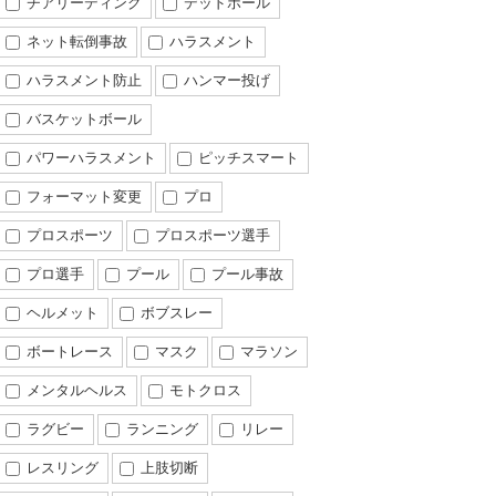
チアリーディング
デッドボール
ネット転倒事故
ハラスメント
ハラスメント防止
ハンマー投げ
バスケットボール
パワーハラスメント
ピッチスマート
フォーマット変更
プロ
プロスポーツ
プロスポーツ選手
プロ選手
プール
プール事故
ヘルメット
ボブスレー
ボートレース
マスク
マラソン
メンタルヘルス
モトクロス
ラグビー
ランニング
リレー
レスリング
上肢切断