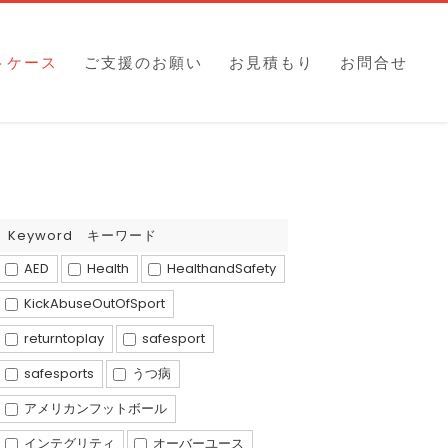
トケース
ご支援のお願い
お見積もり
お問合せ
Keyword キーワード
AED
Health
HealthandSafety
KickAbuseOutOfSport
returntoplay
safesport
safesports
うつ病
アメリカンフットボール
インテグリティ
オーバーユース