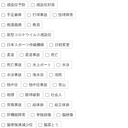
感染症予防
感染症対策
手足麻痺
打球事故
投球障害
救護義務
教員
新型コロナウイルス感染症
日本スポーツ仲裁機構
日程変更
柔道
柔道事故
死亡
死亡事故
水上ボート
水泳
水泳事故
海水浴
溺死
熱中症
熱中症事故
登山
相撲
眼球破裂
社会人
突風事故
組体操
組立体操
肝機能障害
脊髄損傷
脳挫傷
脳脊髄液減少症
脳震とう