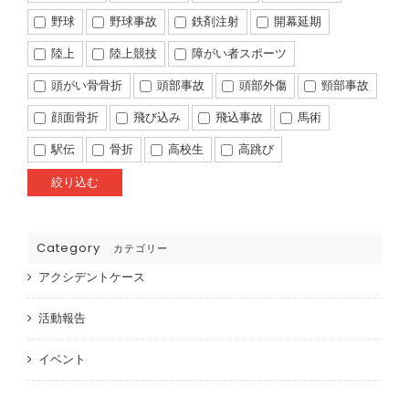
野球
野球事故
鉄剤注射
開幕延期
陸上
陸上競技
障がい者スポーツ
頭がい骨骨折
頭部事故
頭部外傷
頸部事故
顔面骨折
飛び込み
飛込事故
馬術
駅伝
骨折
高校生
高跳び
Category
カテゴリー
アクシデントケース
活動報告
イベント