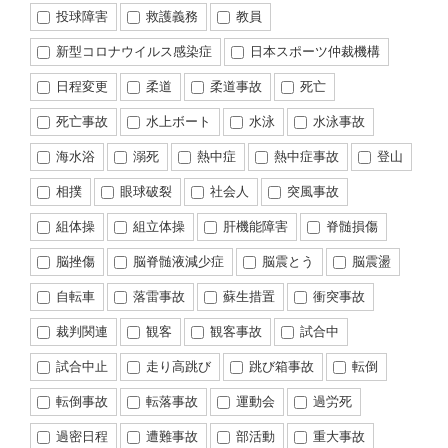
投球障害
救護義務
教員
新型コロナウイルス感染症
日本スポーツ仲裁機構
日程変更
柔道
柔道事故
死亡
死亡事故
水上ボート
水泳
水泳事故
海水浴
溺死
熱中症
熱中症事故
登山
相撲
眼球破裂
社会人
突風事故
組体操
組立体操
肝機能障害
脊髄損傷
脳挫傷
脳脊髄液減少症
脳震とう
脳震盪
自転車
落雷事故
蘇生措置
衝突事故
裁判関連
観客
観客事故
試合中
試合中止
走り高跳び
跳び箱事故
転倒
転倒事故
転落事故
運動会
過労死
過密日程
遭難事故
部活動
重大事故