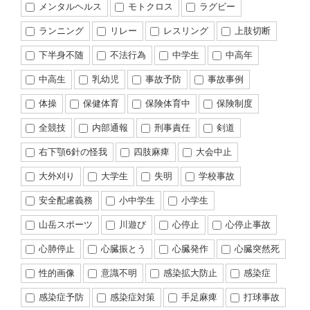
メンタルヘルス
モトクロス
ラグビー
ランニング
リレー
レスリング
上肢切断
下半身不随
不法行為
中学生
中高年
中高生
乳幼児
事故予防
事故事例
体操
保健体育
保険体育中
保険制度
全競技
内部通報
刑事責任
剣道
右下顎6針の怪我
四肢麻痺
大会中止
大外刈り
大学生
失明
学校事故
安全配慮義務
小中学生
小学生
山岳スポーツ
川遊び
心停止
心停止事故
心肺停止
心臓振とう
心臓発作
心臓突然死
性的画像
意識不明
感染拡大防止
感染症
感染症予防
感染症対策
手足麻痺
打球事故