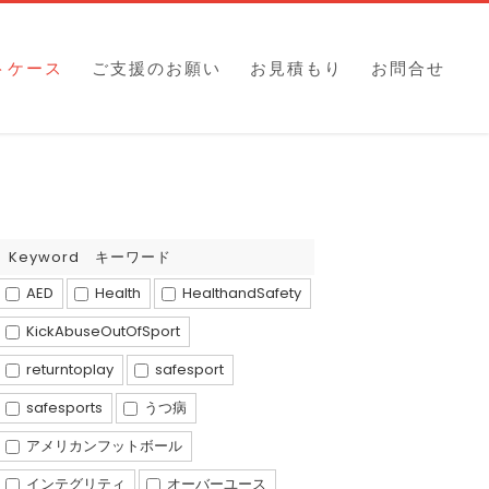
トケース
ご支援のお願い
お見積もり
お問合せ
Keyword キーワード
AED
Health
HealthandSafety
KickAbuseOutOfSport
returntoplay
safesport
safesports
うつ病
アメリカンフットボール
インテグリティ
オーバーユース