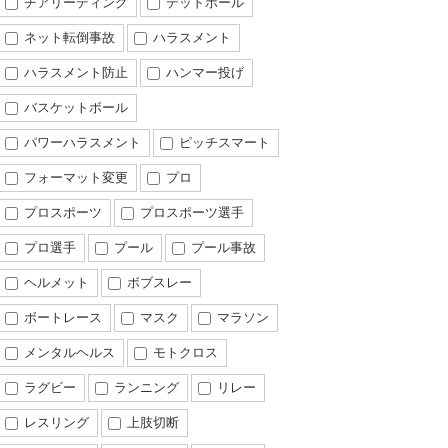
チアリーディング
デッドボール
ネット転倒事故
ハラスメント
ハラスメント防止
ハンマー投げ
バスケットボール
パワーハラスメント
ピッチスマート
フォーマット変更
プロ
プロスポーツ
プロスポーツ選手
プロ選手
プール
プール事故
ヘルメット
ボブスレー
ボートレース
マスク
マラソン
メンタルヘルス
モトクロス
ラグビー
ランニング
リレー
レスリング
上肢切断