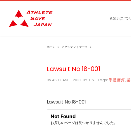
Skip
to
ASJにつ
content
ホーム
＞
アクシデントケース
＞
Lawsuit No.18-001
手足麻痺
柔
By
ASJ CASE
|
2018-02-06
|
Tags:
,
Lawsuit No.18-001