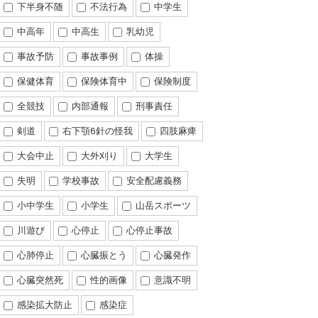
下半身不随
不法行為
中学生
中高年
中高生
乳幼児
事故予防
事故事例
体操
保健体育
保険体育中
保険制度
全競技
内部通報
刑事責任
剣道
右下顎6針の怪我
四肢麻痺
大会中止
大外刈り
大学生
失明
学校事故
安全配慮義務
小中学生
小学生
山岳スポーツ
川遊び
心停止
心停止事故
心肺停止
心臓振とう
心臓発作
心臓突然死
性的画像
意識不明
感染拡大防止
感染症