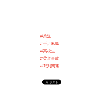
#柔道
#手足麻痺
#高校生
#柔道事故
#裁判関連