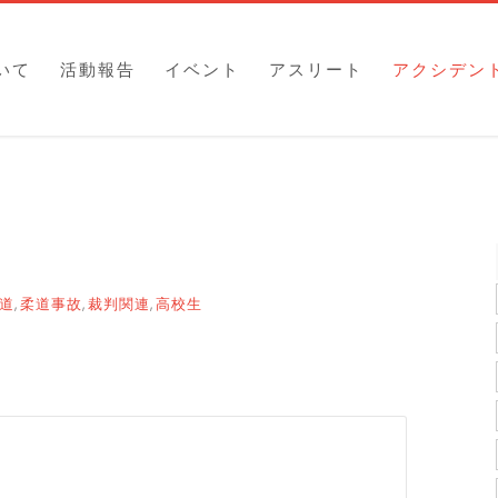
いて
活動報告
イベント
アスリート
アクシデン
道
柔道事故
裁判関連
高校生
,
,
,