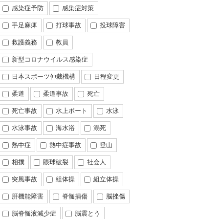
感染症予防
感染症対策
手足麻痺
打球事故
投球障害
救護義務
教員
新型コロナウイルス感染症
日本スポーツ仲裁機構
日程変更
柔道
柔道事故
死亡
死亡事故
水上ボート
水泳
水泳事故
海水浴
溺死
熱中症
熱中症事故
登山
相撲
眼球破裂
社会人
突風事故
組体操
組立体操
肝機能障害
脊髄損傷
脳挫傷
脳脊髄液減少症
脳震とう