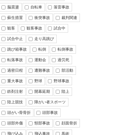
脳震盪
自転車
落雷事故
蘇生措置
衝突事故
裁判関連
観客
観客事故
試合中
試合中止
走り高跳び
跳び箱事故
転倒
転倒事故
転落事故
運動会
過労死
過密日程
遭難事故
部活動
重大事故
野球
野球事故
鉄剤注射
開幕延期
陸上
陸上競技
障がい者スポーツ
頭がい骨骨折
頭部事故
頭部外傷
頸部事故
顔面骨折
飛び込み
飛込事故
馬術