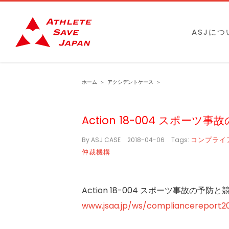
Skip
to
ASJにつ
content
ホーム
＞
アクシデントケース
＞
Action 18-004 スポ
コンプライ
By
ASJ CASE
|
2018-04-06
|
Tags:
仲裁機構
Action 18-004 スポーツ事故の予
www.jsaa.jp/ws/compliancereport