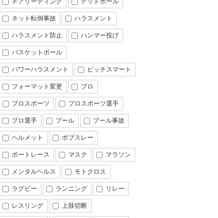
チアリーディング
デッドボール
ネット転倒事故
ハラスメント
ハラスメント防止
ハンマー投げ
バスケットボール
パワーハラスメント
ピッチスマート
フォーマット変更
プロ
プロスポーツ
プロスポーツ選手
プロ選手
プール
プール事故
ヘルメット
ボブスレー
ボートレース
マスク
マラソン
メンタルヘルス
モトクロス
ラグビー
ランニング
リレー
レスリング
上肢切断