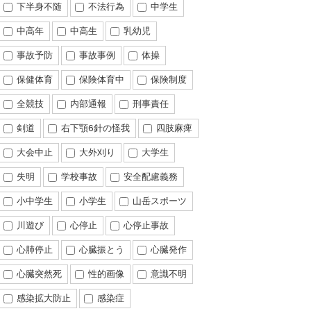
下半身不随
不法行為
中学生
中高年
中高生
乳幼児
事故予防
事故事例
体操
保健体育
保険体育中
保険制度
全競技
内部通報
刑事責任
剣道
右下顎6針の怪我
四肢麻痺
大会中止
大外刈り
大学生
失明
学校事故
安全配慮義務
小中学生
小学生
山岳スポーツ
川遊び
心停止
心停止事故
心肺停止
心臓振とう
心臓発作
心臓突然死
性的画像
意識不明
感染拡大防止
感染症