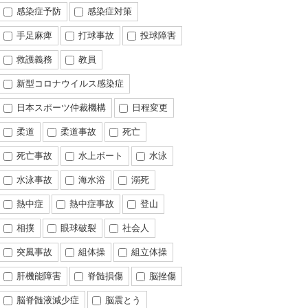
感染症予防
感染症対策
手足麻痺
打球事故
投球障害
救護義務
教員
新型コロナウイルス感染症
日本スポーツ仲裁機構
日程変更
柔道
柔道事故
死亡
死亡事故
水上ボート
水泳
水泳事故
海水浴
溺死
熱中症
熱中症事故
登山
相撲
眼球破裂
社会人
突風事故
組体操
組立体操
肝機能障害
脊髄損傷
脳挫傷
脳脊髄液減少症
脳震とう