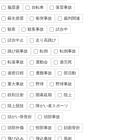
脳震盪
自転車
落雷事故
蘇生措置
衝突事故
裁判関連
観客
観客事故
試合中
試合中止
走り高跳び
跳び箱事故
転倒
転倒事故
転落事故
運動会
過労死
過密日程
遭難事故
部活動
重大事故
野球
野球事故
鉄剤注射
開幕延期
陸上
陸上競技
障がい者スポーツ
頭がい骨骨折
頭部事故
頭部外傷
頸部事故
顔面骨折
飛び込み
飛込事故
馬術