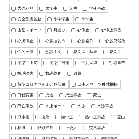
大外刈り
大学生
失明
学校事故
安全配慮義務
小中学生
小学生
山岳スポーツ
川遊び
心停止
心停止事故
心肺停止
心臓振とう
心臓発作
心臓突然死
性的画像
意識不明
感染拡大防止
感染症
感染症予防
感染症対策
手足麻痺
打球事故
投球障害
救護義務
教員
新型コロナウイルス感染症
日本スポーツ仲裁機構
日程変更
柔道
柔道事故
死亡
死亡事故
水上ボート
水泳
水泳事故
海水浴
溺死
熱中症
熱中症事故
登山
相撲
眼球破裂
社会人
突風事故
組体操
組立体操
肝機能障害
脊髄損傷