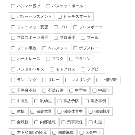
ハンマー投げ
バスケットボール
パワーハラスメント
ピッチスマート
フォーマット変更
プロ
プロスポーツ
プロスポーツ選手
プロ選手
プール
プール事故
ヘルメット
ボブスレー
ボートレース
マスク
マラソン
メンタルヘルス
モトクロス
ラグビー
ランニング
リレー
レスリング
上肢切断
下半身不随
不法行為
中学生
中高年
中高生
乳幼児
事故予防
事故事例
体操
保健体育
保険体育中
保険制度
全競技
内部通報
刑事責任
剣道
右下顎6針の怪我
四肢麻痺
大会中止