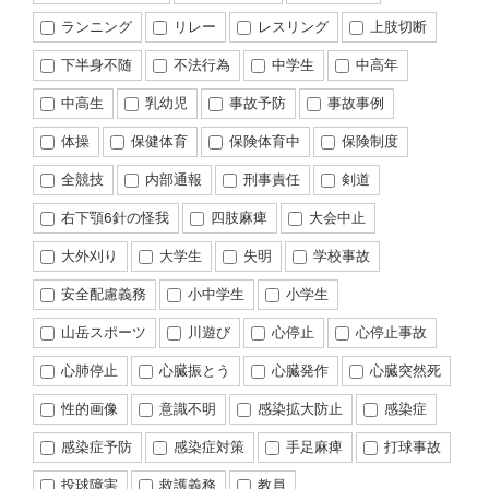
ランニング
リレー
レスリング
上肢切断
下半身不随
不法行為
中学生
中高年
中高生
乳幼児
事故予防
事故事例
体操
保健体育
保険体育中
保険制度
全競技
内部通報
刑事責任
剣道
右下顎6針の怪我
四肢麻痺
大会中止
大外刈り
大学生
失明
学校事故
安全配慮義務
小中学生
小学生
山岳スポーツ
川遊び
心停止
心停止事故
心肺停止
心臓振とう
心臓発作
心臓突然死
性的画像
意識不明
感染拡大防止
感染症
感染症予防
感染症対策
手足麻痺
打球事故
投球障害
救護義務
教員