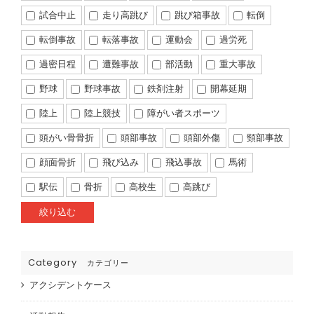
試合中止
走り高跳び
跳び箱事故
転倒
転倒事故
転落事故
運動会
過労死
過密日程
遭難事故
部活動
重大事故
野球
野球事故
鉄剤注射
開幕延期
陸上
陸上競技
障がい者スポーツ
頭がい骨骨折
頭部事故
頭部外傷
頸部事故
顔面骨折
飛び込み
飛込事故
馬術
駅伝
骨折
高校生
高跳び
Category
カテゴリー
アクシデントケース