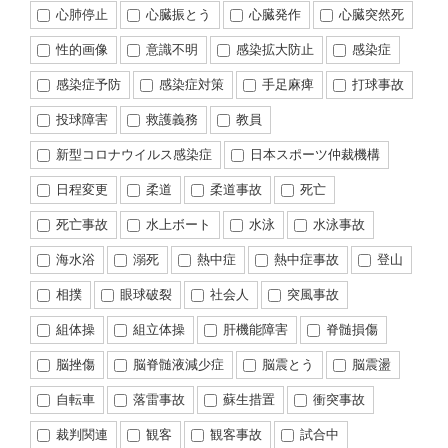
心肺停止
心臓振とう
心臓発作
心臓突然死
性的画像
意識不明
感染拡大防止
感染症
感染症予防
感染症対策
手足麻痺
打球事故
投球障害
救護義務
教員
新型コロナウイルス感染症
日本スポーツ仲裁機構
日程変更
柔道
柔道事故
死亡
死亡事故
水上ボート
水泳
水泳事故
海水浴
溺死
熱中症
熱中症事故
登山
相撲
眼球破裂
社会人
突風事故
組体操
組立体操
肝機能障害
脊髄損傷
脳挫傷
脳脊髄液減少症
脳震とう
脳震盪
自転車
落雷事故
蘇生措置
衝突事故
裁判関連
観客
観客事故
試合中