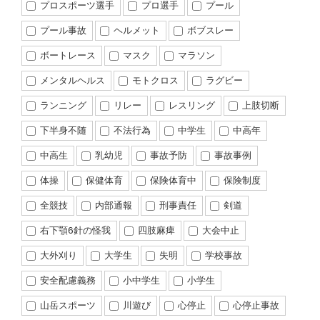
プロスポーツ選手
プロ選手
プール
プール事故
ヘルメット
ボブスレー
ボートレース
マスク
マラソン
メンタルヘルス
モトクロス
ラグビー
ランニング
リレー
レスリング
上肢切断
下半身不随
不法行為
中学生
中高年
中高生
乳幼児
事故予防
事故事例
体操
保健体育
保険体育中
保険制度
全競技
内部通報
刑事責任
剣道
右下顎6針の怪我
四肢麻痺
大会中止
大外刈り
大学生
失明
学校事故
安全配慮義務
小中学生
小学生
山岳スポーツ
川遊び
心停止
心停止事故