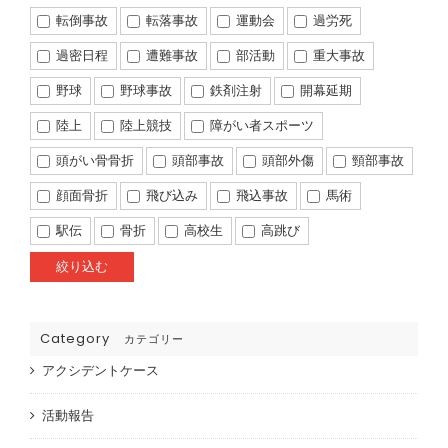
転倒事故
転落事故
運動会
過労死
過密日程
遭難事故
部活動
重大事故
野球
野球事故
鉄剤注射
開幕延期
陸上
陸上競技
障がい者スポーツ
頭がい骨骨折
頭部事故
頭部外傷
頸部事故
顔面骨折
飛び込み
飛込事故
馬術
駅伝
骨折
高校生
高跳び
Category
カテゴリー
アクシデントケース
活動報告