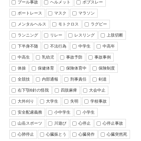
プール事故
ヘルメット
ボブスレー
ボートレース
マスク
マラソン
メンタルヘルス
モトクロス
ラグビー
ランニング
リレー
レスリング
上肢切断
下半身不随
不法行為
中学生
中高年
中高生
乳幼児
事故予防
事故事例
体操
保健体育
保険体育中
保険制度
全競技
内部通報
刑事責任
剣道
右下顎6針の怪我
四肢麻痺
大会中止
大外刈り
大学生
失明
学校事故
安全配慮義務
小中学生
小学生
山岳スポーツ
川遊び
心停止
心停止事故
心肺停止
心臓振とう
心臓発作
心臓突然死