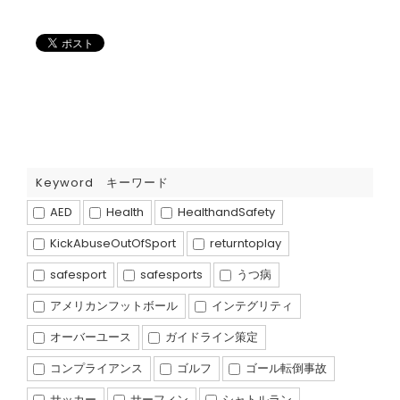
Keyword キーワード
AED
Health
HealthandSafety
KickAbuseOutOfSport
returntoplay
safesport
safesports
うつ病
アメリカンフットボール
インテグリティ
オーバーユース
ガイドライン策定
コンプライアンス
ゴルフ
ゴール転倒事故
サッカー
サーフィン
シャトルラン