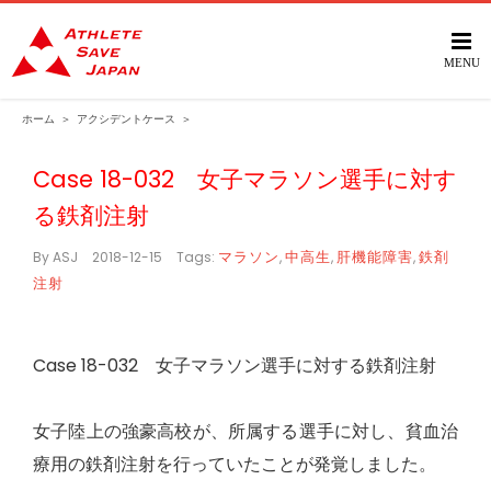
Skip
to
content
ホーム
＞
アクシデントケース
＞
Case 18-032 女子マラソン選手に対す
る鉄剤注射
マラソン
中高生
肝機能障害
鉄剤
By
ASJ
|
2018-12-15
|
Tags:
,
,
,
注射
Case 18-032 女子マラソン選手に対する鉄剤注射
女子陸上の強豪高校が、所属する選手に対し、貧血治
療用の鉄剤注射を行っていたことが発覚しました。