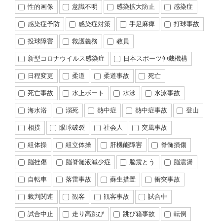
性的画像
意識不明
感染拡大防止
感染症
感染症予防
感染症対策
手足麻痺
打球事故
投球障害
救護義務
教員
新型コロナウイルス感染症
日本スポーツ仲裁機構
日程変更
柔道
柔道事故
死亡
死亡事故
水上ボート
水泳
水泳事故
海水浴
溺死
熱中症
熱中症事故
登山
相撲
眼球破裂
社会人
突風事故
組体操
組立体操
肝機能障害
脊髄損傷
脳挫傷
脳脊髄液減少症
脳震とう
脳震盪
自転車
落雷事故
蘇生措置
衝突事故
裁判関連
観客
観客事故
試合中
試合中止
走り高跳び
跳び箱事故
転倒