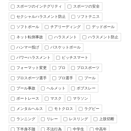
スポーツのインテグリティ
スポーツの安全
セクシャルハラスメント防止
ソフトテニス
ソフトボール
チアリーディング
デッドボール
ネット転倒事故
ハラスメント
ハラスメント防止
ハンマー投げ
バスケットボール
パワーハラスメント
ピッチスマート
フォーマット変更
プロ
プロスポーツ
プロスポーツ選手
プロ選手
プール
プール事故
ヘルメット
ボブスレー
ボートレース
マスク
マラソン
メンタルヘルス
モトクロス
ラグビー
ランニング
リレー
レスリング
上肢切断
下半身不随
不法行為
中学生
中高年