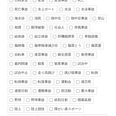
日程変更
柔道
柔道事故
死亡
死亡事故
水上ボート
水泳
水泳事故
海水浴
溺死
熱中症
熱中症事故
登山
相撲
眼球破裂
社会人
突風事故
組体操
組立体操
肝機能障害
脊髄損傷
脳挫傷
脳脊髄液減少症
脳震とう
脳震盪
自転車
落雷事故
蘇生措置
衝突事故
裁判関連
観客
観客事故
試合中
試合中止
走り高跳び
跳び箱事故
転倒
転倒事故
転落事故
運動会
過労死
過密日程
遭難事故
部活動
重大事故
野球
野球事故
鉄剤注射
開幕延期
陸上
陸上競技
障がい者スポーツ