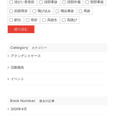
頭がい骨骨折
頭部事故
頭部外傷
頸部事故
顔面骨折
飛び込み
飛込事故
馬術
駅伝
骨折
高校生
高跳び
Category
カテゴリー
アクシデントケース
活動報告
イベント
Back Number
過去の記事
2021年4月