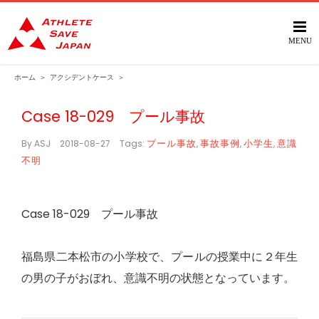
Skip
to
content
ホーム
＞
アクシデントケース
＞
Case 18-029 プール事故
プール事故
事故事例
小学生
意識
By
ASJ
|
2018-08-27
|
Tags:
,
,
,
不明
Case 18-029 プール事故
福島県二本松市の小学校で、プールの授業中に２年生
の男の子がおぼれ、意識不明の状態となっています。