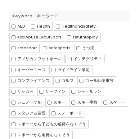
Keyword キーワード
AED
Health
HealthandSafety
KickAbuseOutOfSport
returntoplay
safesport
safesports
うつ病
アメリカンフットボール
インテグリティ
オーバーユース
ガイドライン策定
コンプライアンス
ゴルフ
ゴール転倒事故
サッカー
サーフィン
シャトルラン
シュノーケル
スキー
スキー事故
スケート
スタジアム建設
スノーボード
スポーツから子どもの虐待をなくそう
スポーツから虐待をなくそう