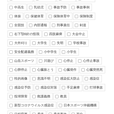
中高生
乳幼児
事故予防
事故事例
体操
保健体育
保険体育中
保険制度
全競技
内部通報
刑事責任
剣道
右下顎6針の怪我
四肢麻痺
大会中止
大外刈り
大学生
失明
学校事故
安全配慮義務
小中学生
小学生
山岳スポーツ
川遊び
心停止
心停止事故
心肺停止
心臓振とう
心臓発作
心臓突然死
性的画像
意識不明
感染拡大防止
感染症
感染症予防
感染症対策
手足麻痺
打球事故
投球障害
救護義務
教員
新型コロナウイルス感染症
日本スポーツ仲裁機構